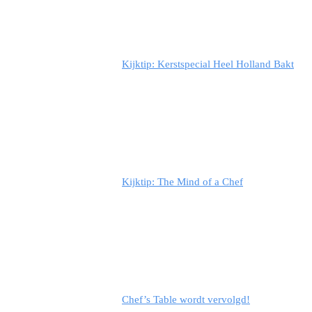
Kijktip: Kerstspecial Heel Holland Bakt
Kijktip: The Mind of a Chef
Chef’s Table wordt vervolgd!