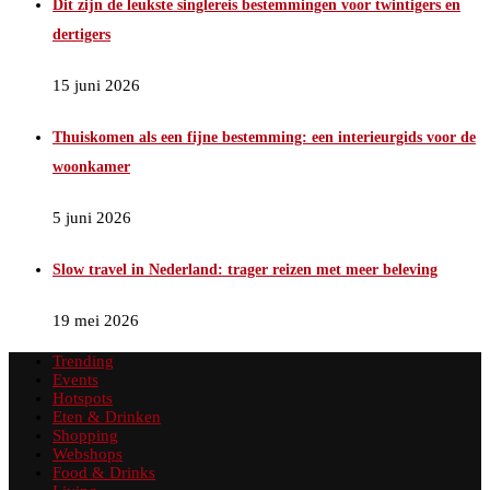
Dit zijn de leukste singlereis bestemmingen voor twintigers en
dertigers
15 juni 2026
Thuiskomen als een fijne bestemming: een interieurgids voor de
woonkamer
5 juni 2026
Slow travel in Nederland: trager reizen met meer beleving
19 mei 2026
Trending
Events
Hotspots
Eten & Drinken
Shopping
Webshops
Food & Drinks