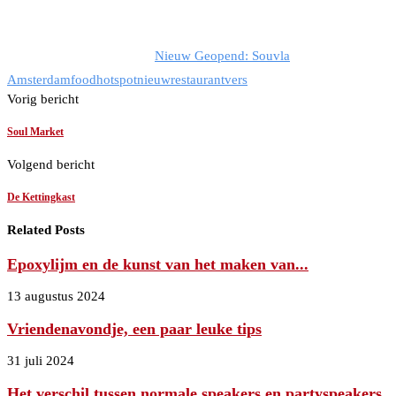
Nieuw Geopend: Souvla
Amsterdam
food
hotspot
nieuw
restaurant
vers
Vorig bericht
Soul Market
Volgend bericht
De Kettingkast
Related Posts
Epoxylijm en de kunst van het maken van...
13 augustus 2024
Vriendenavondje, een paar leuke tips
31 juli 2024
Het verschil tussen normale speakers en partyspeakers