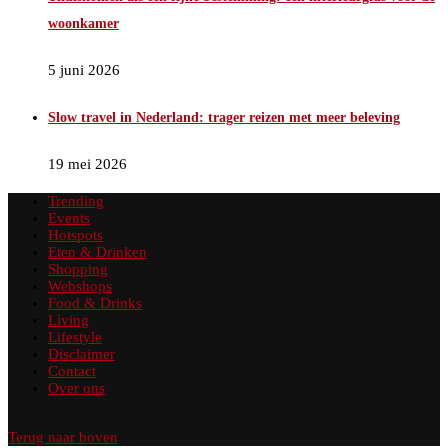
woonkamer
5 juni 2026
Slow travel in Nederland: trager reizen met meer beleving
19 mei 2026
Trending
Events
Hotspots
Eten & Drinken
Shopping
Webshops
Food & Drinks
Living
Lifestyle
Disclaimer
Contact
Over ons
Terug naar boven