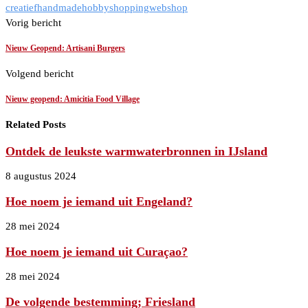
creatief
handmade
hobby
shopping
webshop
Vorig bericht
Nieuw Geopend: Artisani Burgers
Volgend bericht
Nieuw geopend: Amicitia Food Village
Related Posts
Ontdek de leukste warmwaterbronnen in IJsland
8 augustus 2024
Hoe noem je iemand uit Engeland?
28 mei 2024
Hoe noem je iemand uit Curaçao?
28 mei 2024
De volgende bestemming; Friesland