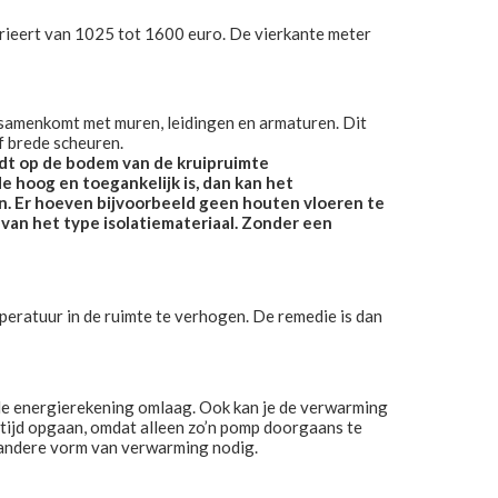
 varieert van 1025 tot 1600 euro. De vierkante meter
t samenkomt met muren, leidingen en armaturen. Dit
f brede scheuren.
rdt op de bodem van de kruipruimte
e hoog en toegankelijk is, dan kan het
en. Er hoeven bijvoorbeeld geen houten vloeren te
van het type isolatiemateriaal. Zonder een
mperatuur in de ruimte te verhogen. De remedie is dan
 de energierekening omlaag. Ook kan je de verwarming
ltijd opgaan, omdat alleen zo’n pomp doorgaans te
andere vorm van verwarming nodig.