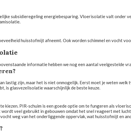
lijke subsidieregeling energiebesparing. Vloerisolatie valt onder v
amisolatie.
 hoeveelheid huisstofmijt afneemt. Ook worden schimmel en vocht v
olatie
 bovenstaande informatie hebben we nog een aantal veelgestelde vra
leren?
n lastig zijn, maar het is niet onmogelijk. Eerst moet je weten welk t
t, is glasvezelisolatie waarschijnlijk de beste keuze.
ie te kiezen. PIR-schuim is een goede optie om te fungeren als vloeri
et wordt veel gebruikt in gebouwen omdat het snel reageert met lucht
k vocht weg van het onderliggende oppervlak, wat huisstofmijt en a
?