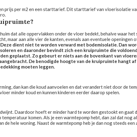
n prijs per m2 en een starttarief. Dit starttarief van vloerisolatie
ro.
ruipruimte?
schuim dat alle oppervlakken onder de vloer bedekt, behalve waar he
ht, maar aan alle vier de kanten, evenals aan eventuele openingen o
. Deze dient niet te worden verward met bodemisolatie. Dan wo
t isoleren en daaronder bevindt zich een kruipruimte die voldoend
rden geplaatst. Zo gebeurt er niets aan de bovenkant van vloer
 aangebracht. De benodigde hoogte van de kruipruimte hangt af 
erbedekking moeten leggen.
warming, dan kan die koud aanvoelen en dat verandert niet door de te
 vloer minder koud en kunnen kinderen eerder daarop spelen.
erdwijnt. Daardoor hoeft er minder hard te worden gestookt en gaat
p temperatuur komen. Als je een warmtepomp hebt, dan zal dat nog a
n de hele woning. Naast de warmtepomp heb je dan nog steeds een 