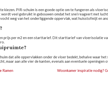
ie te kiezen. PIR-schuim is een goede optie om te fungeren als vloeri
et wordt veel gebruikt in gebouwen omdat het snel reageert met lucht
k vocht weg van het onderliggende oppervlak, wat huisstofmijt en a
?
n prijs per m2 en een starttarief. Dit starttarief van vloerisolatie
ro.
ruipruimte?
schuim dat alle oppervlakken onder de vloer bedekt, behalve waar he
ht, maar aan alle vier de kanten, evenals aan eventuele openingen o
e Ramen
Woonkamer inspiratie nodig? Ge