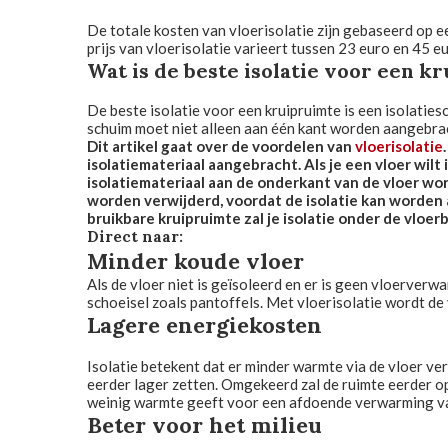
De totale kosten van vloerisolatie zijn gebaseerd op ee
prijs van vloerisolatie varieert tussen 23 euro en 45 eu
Wat is de beste isolatie voor een k
De beste isolatie voor een kruipruimte is een isolatie
schuim moet niet alleen aan één kant worden aangebrac
Dit artikel gaat over de voordelen van
vloerisolatie
isolatiemateriaal aangebracht. Als je een vloer wil
isolatiemateriaal aan de onderkant van de vloer wo
worden verwijderd, voordat de isolatie kan worden
bruikbare kruipruimte zal je isolatie onder de vlo
Direct naar:
Minder koude vloer
Als de vloer niet is geïsoleerd en er is geen vloerver
schoeisel zoals pantoffels. Met vloerisolatie wordt de
Lagere energiekosten
Isolatie betekent dat er minder warmte via de vloer v
eerder lager zetten. Omgekeerd zal de ruimte eerder o
weinig warmte geeft voor een afdoende verwarming va
Beter voor het milieu