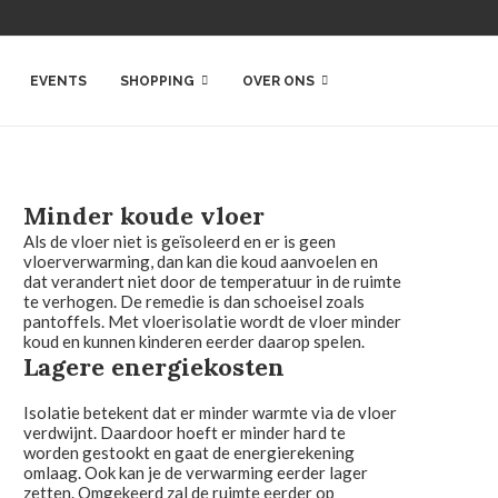
EVENTS
SHOPPING
OVER ONS
Minder koude vloer
Als de vloer niet is geïsoleerd en er is geen
vloerverwarming, dan kan die koud aanvoelen en
dat verandert niet door de temperatuur in de ruimte
te verhogen. De remedie is dan schoeisel zoals
pantoffels. Met vloerisolatie wordt de vloer minder
koud en kunnen kinderen eerder daarop spelen.
Lagere energiekosten
Isolatie betekent dat er minder warmte via de vloer
verdwijnt. Daardoor hoeft er minder hard te
worden gestookt en gaat de energierekening
omlaag. Ook kan je de verwarming eerder lager
zetten. Omgekeerd zal de ruimte eerder op