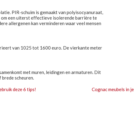
solatie. PIR-schuim is gemaakt van polyisocyanuraat,
 om een uiterst effectieve isolerende barrière te
ndere allergenen kan verminderen waar veel mensen
 varieert van 1025 tot 1600 euro. De vierkante meter
t samenkomt met muren, leidingen en armaturen. Dit
f brede scheuren.
bruik deze 6 tips!
Cognac meubels in je