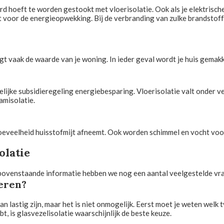
d hoeft te worden gestookt met vloerisolatie. Ook als je elektrische 
 voor de energieopwekking. Bij de verbranding van zulke brandstoff
gt vaak de waarde van je woning. In ieder geval wordt je huis gemakk
lijke subsidieregeling energiebesparing. Vloerisolatie valt onder v
amisolatie.
 hoeveelheid huisstofmijt afneemt. Ook worden schimmel en vocht v
olatie
 bovenstaande informatie hebben we nog een aantal veelgestelde vra
leren?
n lastig zijn, maar het is niet onmogelijk. Eerst moet je weten welk t
t, is glasvezelisolatie waarschijnlijk de beste keuze.