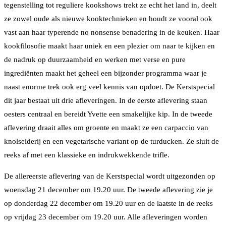
tegenstelling tot reguliere kookshows trekt ze echt het land in, deelt
ze zowel oude als nieuwe kooktechnieken en houdt ze vooral ook
vast aan haar typerende no nonsense benadering in de keuken. Haar
kookfilosofie maakt haar uniek en een plezier om naar te kijken en
de nadruk op duurzaamheid en werken met verse en pure
ingrediënten maakt het geheel een bijzonder programma waar je
naast enorme trek ook erg veel kennis van opdoet. De Kerstspecial
dit jaar bestaat uit drie afleveringen. In de eerste aflevering staan
oesters centraal en bereidt Yvette een smakelijke kip. In de tweede
aflevering draait alles om groente en maakt ze een carpaccio van
knolselderij en een vegetarische variant op de turducken. Ze sluit de
reeks af met een klassieke en indrukwekkende trifle.
De allereerste aflevering van de Kerstspecial wordt uitgezonden op
woensdag 21 december om 19.20 uur. De tweede aflevering zie je
op donderdag 22 december om 19.20 uur en de laatste in de reeks
op vrijdag 23 december om 19.20 uur. Alle afleveringen worden