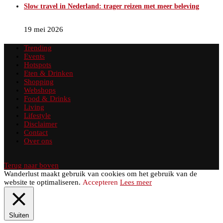
Slow travel in Nederland: trager reizen met meer beleving
19 mei 2026
Trending
Events
Hotspots
Eten & Drinken
Shopping
Webshops
Food & Drinks
Living
Lifestyle
Disclaimer
Contact
Over ons
Terug naar boven
Wanderlust maakt gebruik van cookies om het gebruik van de
website te optimaliseren.
Accepteren
Lees meer
Sluiten