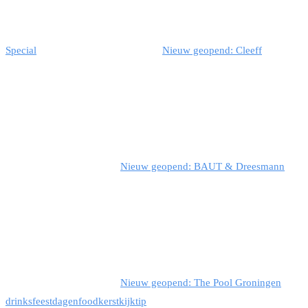
Special
Nieuw geopend: Cleeff
Nieuw geopend: BAUT & Dreesmann
Nieuw geopend: The Pool Groningen
drinks
feestdagen
food
kerst
kijktip