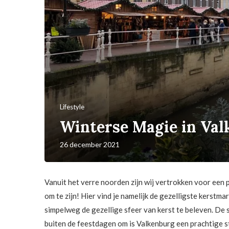
Lifestyle
Winterse Magie in Val
26 december 2021
Vanuit het verre noorden zijn wij vertrokken voor een p
om te zijn! Hier vind je namelijk de gezelligste kerstm
simpelweg de gezellige sfeer van kerst te beleven. De s
buiten de feestdagen om is Valkenburg een prachtige s