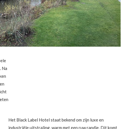
vele
. Na
kken
ren
icht
ieten
Het Black Label Hotel staat bekend om zijn luxe en
industriële uitstraling, warm met een ruw randje. Dit komt