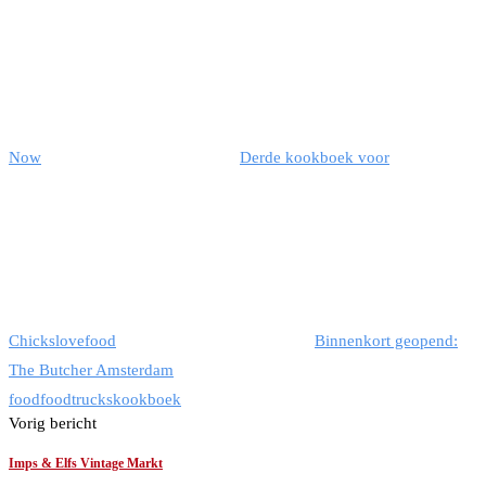
Now
Derde kookboek voor
Chickslovefood
Binnenkort geopend:
The Butcher Amsterdam
food
foodtrucks
kookboek
Vorig bericht
Imps & Elfs Vintage Markt