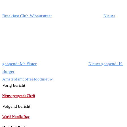
Breakfast Club Wibautstraat
Nieuw
geopend: Mr. Sister
Nieuw geopend: H.
Burger
Amsterdam
coffee
food
nieuw
Vorig bericht
Nieuw geopend: Cleeff
Volgend bericht
World Nutella Day