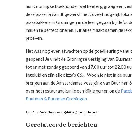
hun Groningse boekhouder wel heel erg graag een vesti
deze pizzeria wordt gewerkt met zoveel mogelijk lokale
pizzabakkers in Groningen in de leer gegaan bij de ‘ou
maken te perfectioneren. Dit alles maakt samen de lek
proeven.
Het was nog even afwachten op de goedkeuring vanuit d
geopend! Je vindt de Groningse vestiging van Buurma
tot en met zondag geopend van 17.00 uur tot 22.00 uur
ingeluid en zijn alle pizza’s €6,-. Woon je niet in de b
brengen aan de Amsterdamse vestiging van Buurman &
over het restaurant kun je een kijkje nemen op de
Face
Buurman & Buurman Groningen
.
Bron foto: David Nuescheler @ https://unsplash.com/
Gerelateerde berichten: