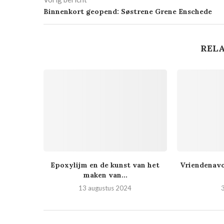
Binnenkort geopend: Søstrene Grene Enschede
RELA
Epoxylijm en de kunst van het
Vriendenavo
maken van...
13 augustus 2024
3