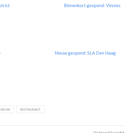
trict
Binnenkort geopend: Vinnies
é
Nieuw geopend: SLA Den Haag
NIEUW
RESTAURANT
Volgend bericht