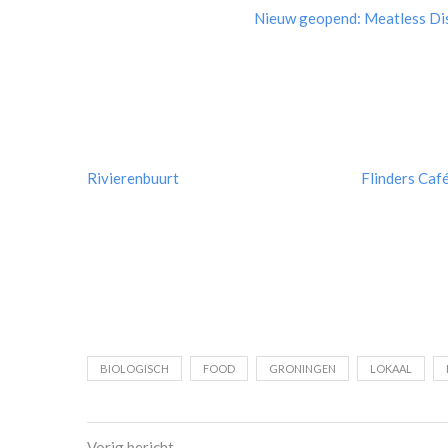
Nieuw geopend: Meatless Dis
Rivierenbuurt
Flinders Caf
BIOLOGISCH
FOOD
GRONINGEN
LOKAAL
Vorig bericht