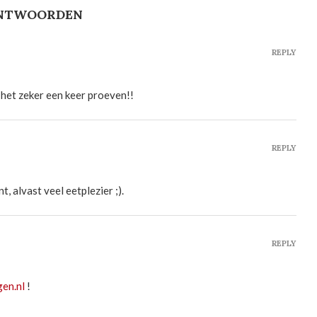
ANTWOORDEN
REPLY
 het zeker een keer proeven!!
REPLY
, alvast veel eetplezier ;).
REPLY
en.nl
!