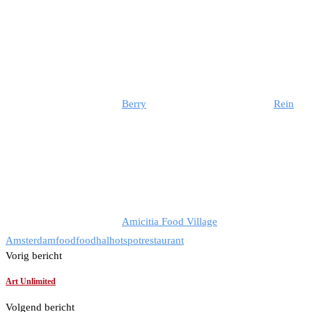
Berry
Rein
Amicitia Food Village
Amsterdam
food
foodhal
hotspot
restaurant
Vorig bericht
Art Unlimited
Volgend bericht