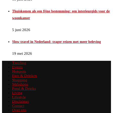
Thuiskomen als een fijne bestemming: een interieurgids voor de
woonkamer
5 juni 2026
Slow travel in Nederland: trager reizen met meer beleving
19 mei 2026
Trending
Events
Hotspots
Eten & Drinken
Shopping
Webshops
Food & Drinks
Living
Lifestyle
Disclaimer
Contact
Over ons